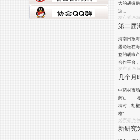
大的胡椒供
这...
发布者:Adm
第二届
海南日报海
题论坛在海
签约胡椒产
合作平台，
发布者:Adm
几个月
中药材市场
药)。 根
稿时，胡椒
格“...
发布者:Adm
新研究