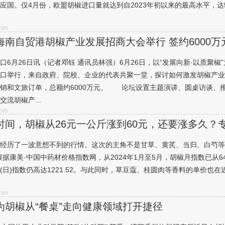
应国。仅4月份，欧盟胡椒进口量就达到自2023年初以来的最高水平，达54
in
海南自贸港胡椒产业发展招商大会举行 签约6000
口6月26日讯（记者邓钰 通讯员林强）6月26日，以“发展向新·以质聚
1
2
3
口举行，来自政府、院校、企业的代表共聚一堂，探讨如何激发胡椒产业
销和文旅订单，总额约6000万元。 论坛设置主题演讲、圆桌访谈、
交流胡椒产...
in
时间，胡椒从26元一公斤涨到60元，还要涨多久？
经历了一波意想不到的行情。这次的主角不是甘草、黄芪、当归、白芍等
据康美·中国中药材价格指数网，从2024年1月至5月，胡椒月指数已从646
(日)指数仍高达1221.52。与此同时，草豆蔻、桂圆肉等香料的
in
为胡椒从“餐桌”走向健康领域打开捷径