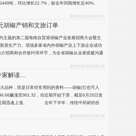
40吨，环比增长22.7%，较去年同期增长近40%。
发布时间:2024-07-05
万元胡椒产销和文旅订单
椒”为主题的第二届海南自贸港胡椒产业发展招商大会暨主
新质生产力。现场多家省内外胡椒产业上下游企业成功
推介招商和合作签约等环节，为全省胡椒从业者搭建沟通
发布时间:2024-06-28
专家解读…
大品种，而是日常经常用到的香料——胡椒(它也可入
.66飙涨至901.32，但近期开始下滑，截至6月25日发
单价也在近期迅速上涨。 去年下半年，传统中药材的价
发布时间:2024-06-26