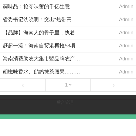
调味品：抢夺味蕾的千亿生意
Admin
省委书记沈晓明：突出“热带高效”鲜明特色实施乡村产业发展行动
Admin
【品牌】海南人的骨子里，执着一口“胡椒香”
Admin
赶超一流！海南自贸港再推53项改革举措
Admin
海南消费助农大集市暨品牌农产品推介活动在海口举行
Admin
胡椒味香水、鹧鸪抹茶腰果……海南潮流农货来了！
Admin
‹
›
后台管理